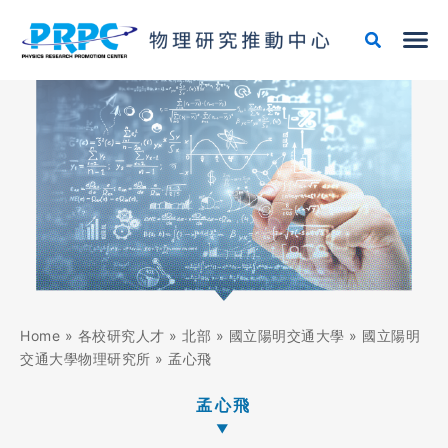
跳
至
主
要
內
容
Home
»
各校研究人才
»
北部
»
國立陽明交通大學
»
國立陽明
交通大學物理研究所
»
孟心飛
孟心飛