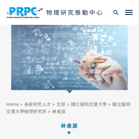
跳
至
主
要
內
容
Home
»
各校研究人才
»
北部
»
國立陽明交通大學
»
國立陽明
交通大學物理研究所
»
林俊源
林俊源