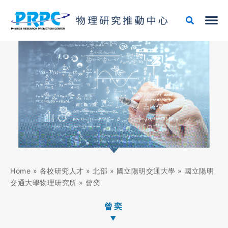
跳
至
主
要
內
容
Home
»
各校研究人才
»
北部
»
國立陽明交通大學
»
國立陽明
交通大學物理研究所
»
曾奕
曾奕