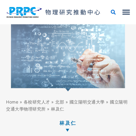
跳
至
主
要
內
容
Home
»
各校研究人才
»
北部
»
國立陽明交通大學
»
國立陽明
交通大學物理研究所
»
林及仁
林及仁