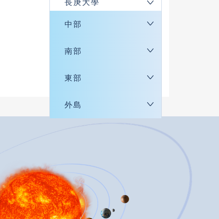
長庚大學
中部
南部
東部
外島