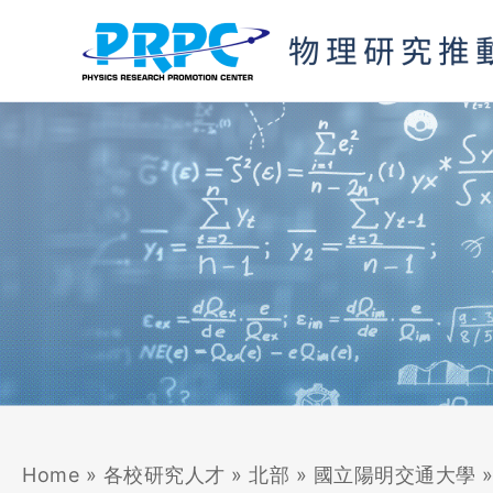
跳
至
主
要
內
容
Home
»
各校研究人才
»
北部
»
國立陽明交通大學