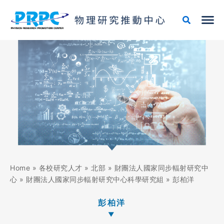
跳
至
主
要
內
容
Home
»
各校研究人才
»
北部
»
財團法人國家同步輻射研究中
心
»
財團法人國家同步輻射研究中心科學研究組
»
彭柏洋
彭柏洋