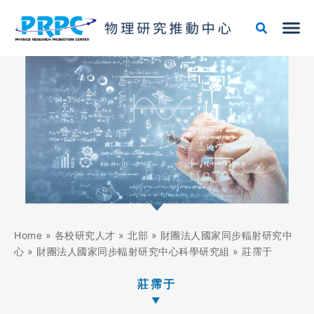
跳
至
主
要
內
容
Home
»
各校研究人才
»
北部
»
財團法人國家同步輻射研究中
心
»
財團法人國家同步輻射研究中心科學研究組
»
莊霈于
莊霈于