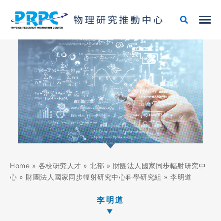
跳
至
主
要
內
容
Home
»
各校研究人才
»
北部
»
財團法人國家同步輻射研究中
心
»
財團法人國家同步輻射研究中心科學研究組
»
李明道
李明道