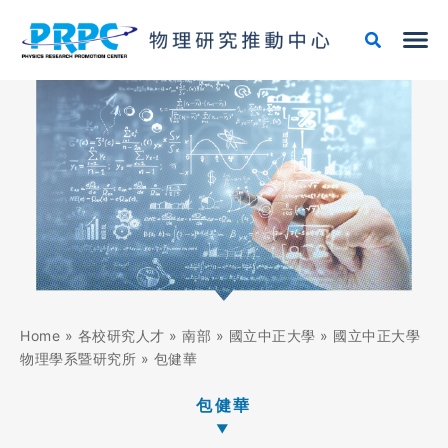
跳
至
主
要
內
容
Home
»
各校研究人才
»
南部
»
國立中正大學
»
國立中正大學
物理學系暨研究所
»
包健華
包健華