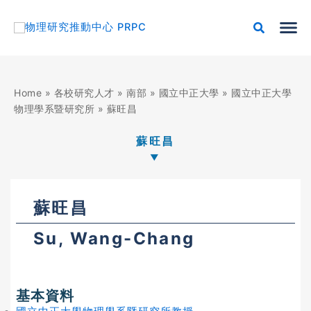
跳
至
主
要
內
容
Home
»
各校研究人才
»
南部
»
國立中正大學
»
國立中正大學
物理學系暨研究所
»
蘇旺昌
蘇旺昌
蘇旺昌
Su, Wang-Chang
基本資料