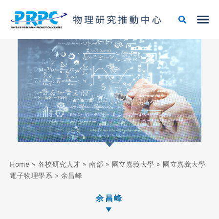
跳
至
主
要
內
容
Home
»
各校研究人才
»
南部
»
國立嘉義大學
»
國立嘉義大學
電子物理學系
»
余昌峰
余昌峰