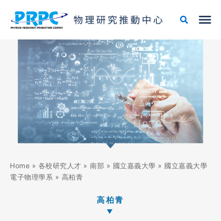
跳
至
主
要
內
容
Home
»
各校研究人才
»
南部
»
國立嘉義大學
»
國立嘉義大學
電子物理學系
»
高柏青
高柏青