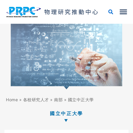
跳
至
主
要
內
容
Home
»
各校研究人才
»
南部
»
國立中正大學
國立中正大學