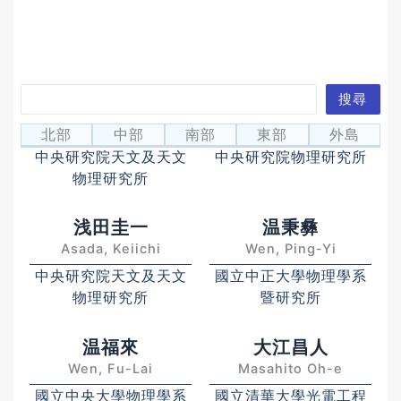
搜
搜尋
坂本和
坂本遼太
尋
Sakamoto, Kazushi
Ryota Sakamoto
北部
中部
南部
東部
外島
中央研究院天文及天文
中央研究院物理研究所
物理研究所
浅田圭一
温秉彝
Asada, Keiichi
Wen, Ping-Yi
中央研究院天文及天文
國立中正大學物理學系
物理研究所
暨研究所
温福來
大江昌人
Wen, Fu-Lai
Masahito Oh-e
國立中央大學物理學系
國立清華大學光電工程